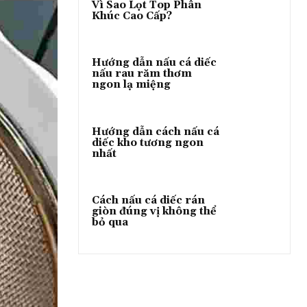
Vì Sao Lọt Top Phân
Khúc Cao Cấp?
Hướng dẫn nấu cá diếc
nấu rau răm thơm
ngon lạ miệng
Hướng dẫn cách nấu cá
diếc kho tương ngon
nhất
Cách nấu cá diếc rán
giòn đúng vị không thể
bỏ qua