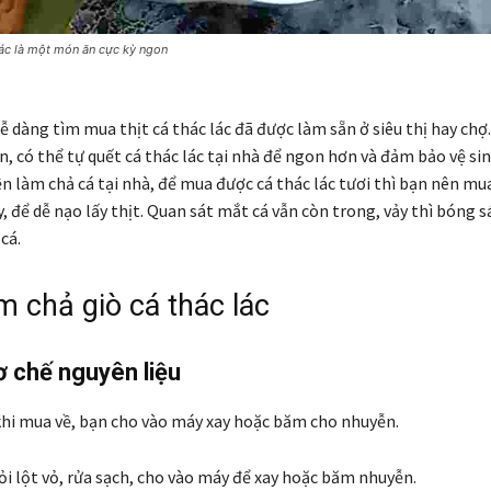
lác là một món ăn cực kỳ ngon
ễ dàng tìm mua thịt cá thác lác đã được làm sẵn ở siêu thị hay chợ
n, có thể tự quết cá thác lác tại nhà để ngon hơn và đảm bảo vệ sin
ện làm chả cá tại nhà, để mua được cá thác lác tươi thì bạn nên m
, để dễ nạo lấy thịt. Quan sát mắt cá vẫn còn trong, vảy thì bóng 
cá.
m chả giò cá thác lác
 chế nguyên liệu
khi mua về, bạn cho vào máy xay hoặc băm cho nhuyễn.
ỏi lột vỏ, rửa sạch, cho vào máy để xay hoặc băm nhuyễn.