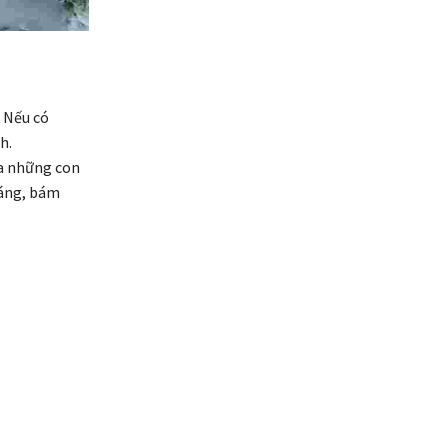
. Nếu có
h.
ua những con
sáng, bám