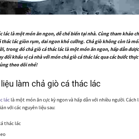
ác lác là một món ăn ngon, dễ chế biến tại nhà. Cùng tham khảo chỉ
á thác lác giòn rụm, dai ngon khó cưỡng. Chả giò không còn là món
ời, trong đó chả giò cá thác lác là một món ăn ngon, hấp dẫn đượ
y đổi khẩu vị cả nhà với món chả giò cá thác lác qua các bước thực
Cùng theo dõi nhé!
liệu làm chả giò cá thác lác
c lác
là một món ăn cực kỳ ngon và hấp dẫn với nhiều người. Cách 
ản với các nguyên liệu sau:
cá thác lác
heo