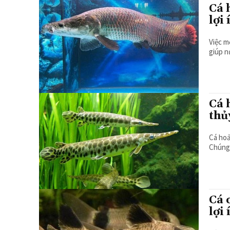
Cá 
lợi
Việc m
giúp n
Cá 
thủ
Cá hoả
Chúng 
Cá 
lợi 