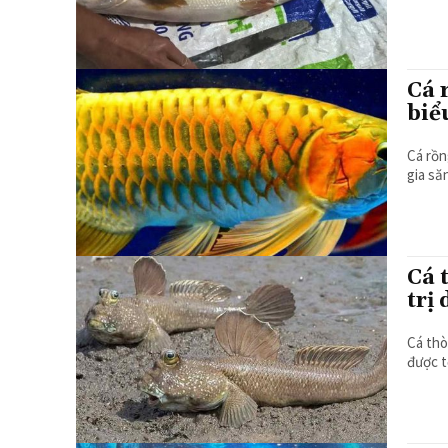
Cá 
biể
Cá rồn
gia să
Cá 
trị
Cá thò
được t