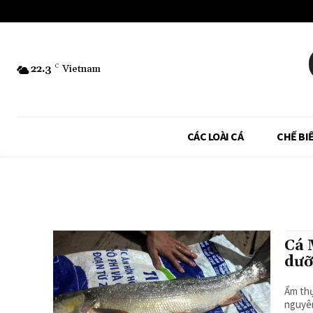
22.3
C
Vietnam
CÁC LOÀI CÁ
CHẾ BI
Cá 
dưỡ
Ẩm thự
nguyên