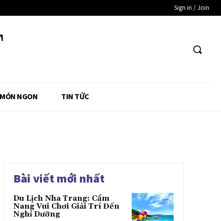
Sign in / Join
T
 MÓN NGON
TIN TỨC
Bài viết mới nhất
Du Lịch Nha Trang: Cẩm
Nang Vui Chơi Giải Trí Đến
Nghỉ Dưỡng