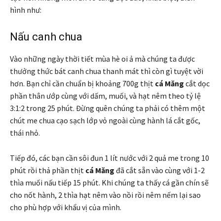
hình như:
Nấu canh chua
Vào những ngày thời tiết mùa hè oi ả mà chúng ta được
thưởng thức bát canh chua thanh mát thì còn gì tuyệt vời
hơn. Bạn chỉ cần chuẩn bị khoảng 700g thịt
cá Măng
cắt dọc
phần thân ướp cùng với dấm, muối, và hạt nêm theo tỷ lệ
3:1:2 trong 25 phút. Đừng quên chúng ta phải có thêm một
chút me chua cạo sạch lớp vỏ ngoài cùng hành lá cắt gốc,
thái nhỏ.
Tiếp đó, các bạn cần sôi đun 1 lít nước với 2 quả me trong 10
phút rồi thả phần thịt
cá Măng
đã cắt sẵn vào cùng với 1-2
thìa muối nấu tiếp 15 phút. Khi chúng ta thấy cá gần chín sẽ
cho nốt hành, 2 thìa hạt nêm vào nồi rồi nêm nếm lại sao
cho phù hợp với khẩu vị của mình.