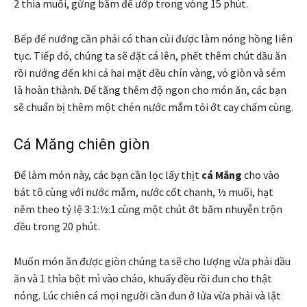
2 thìa muối, gừng băm để ướp trong vòng 15 phút.
Bếp để nướng cần phải có than củi được làm nóng hồng liên
tục. Tiếp đó, chúng ta sẽ đặt cá lên, phết thêm chút dầu ăn
rồi nướng đến khi cả hai mặt đều chín vàng, vỏ giòn và sém
là hoàn thành. Để tăng thêm độ ngon cho món ăn, các bạn
sẽ chuẩn bị thêm một chén nước mắm tỏi ớt cay chấm cùng.
Cá Măng chiên giòn
Để làm món này, các bạn cần lọc lấy thịt
cá Măng
cho vào
bát tô cùng với nước mắm, nước cốt chanh, ½ muối, hạt
nêm theo tỷ lệ 3:1:½:1 cùng một chút ớt băm nhuyễn trộn
đều trong 20 phút.
Muốn món ăn được giòn chúng ta sẽ cho lượng vừa phải dầu
ăn và 1 thìa bột mì vào chảo, khuấy đều rồi đun cho thật
nóng. Lúc chiên cá mọi người cần đun ở lửa vừa phải và lật