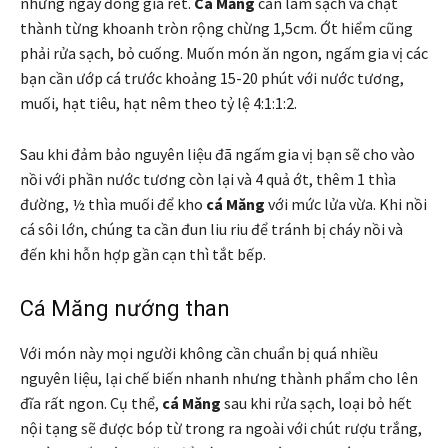
những ngày đông giá rét.
Cá Măng
cần làm sạch và chặt
thành từng khoanh tròn rộng chừng 1,5cm. Ớt hiểm cũng
phải rửa sạch, bỏ cuống. Muốn món ăn ngon, ngấm gia vị các
bạn cần ướp cá trước khoảng 15-20 phút với nước tương,
muối, hạt tiêu, hạt nêm theo tỷ lệ 4:1:1:2.
Sau khi đảm bảo nguyên liệu đã ngấm gia vị bạn sẽ cho vào
nồi với phần nước tương còn lại và 4 quả ớt, thêm 1 thìa
đường, ½ thìa muối để kho
cá Măng
với mức lửa vừa. Khi nồi
cá sôi lớn, chúng ta cần đun liu riu để tránh bị cháy nồi và
đến khi hỗn hợp gần cạn thì tắt bếp.
Cá Măng nướng than
Với món này mọi người không cần chuẩn bị quá nhiều
nguyên liệu, lại chế biến nhanh nhưng thành phẩm cho lên
đĩa rất ngon. Cụ thể,
cá Măng
sau khi rửa sạch, loại bỏ hết
nội tạng sẽ được bóp từ trong ra ngoài với chút rượu trắng,