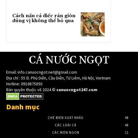
Cách nấu cá diếc rán giòn
đúng vị không thể bỏ qua
CÁ NƯỚC NGỌT
Email:
info.canuocngot.net@gmail.com
Địa chỉ : 55 Đ. Phú Diễn, Cầu Diễn, Từ Liêm, Hà Nội, Vietnam
Hotline: 0916875893
Bản quyền thuộc về 2024 ©
canuocngot247.com
Danh mục
CHẾ BIẾN XUẤT KHẨU
48
CÁC LOÀI CÁ
48
CÁC MÓN NGON
11