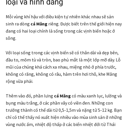
loại và hình dáng
Mỗi vùng khí hậu với điều kiện tự nhiên khác nhau sẽ sản
sinh ra dòng
cá Măng
riêng. Được biết trên thế giới hiện nay
đang có hai loại chính là sống trong các vịnh biển hoặc ở
sông.
Với loại sống trong các vịnh biển sẽ có thân dài và dẹp bên,
đầu to, mõm tù và tròn, bao phủ mắt là một lớp mỡ dày. Lỗ
mũi của chúng khá cách xa nhau, miệng nhỏ ở phía trước,
không có răng, không có râu, hàm trên hơi thô, khe Măng
rộng vừa phải.
Thêm vào đó, phần lưng
cá Măng
có màu xanh lục, lường và
bụng màu trắng, ở các phần vây có viền đen. Những con
trưởng thành có thể dài từ 0,5-1,5m và nặng từ 5-12 kg. Bạn
chỉ có thể thấy nó xuất hiện nhiều vào mùa sinh sản ở những
vùng nước ấm, nhiệt độ thấp ở các biển nhiệt đới từ Thái