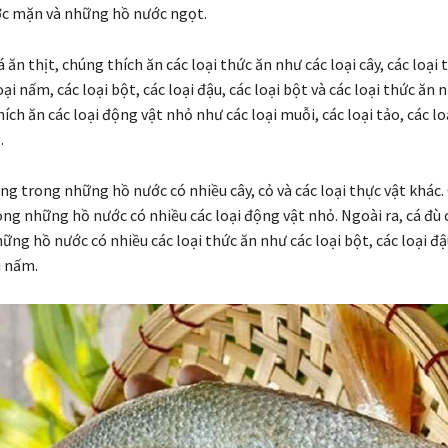
ớc mặn và những hồ nước ngọt.
á ăn thịt, chúng thích ăn các loại thức ăn như các loại cây, các loại 
loại nấm, các loại bột, các loại đậu, các loại bột và các loại thức ăn 
ch ăn các loại động vật nhỏ như các loại muỗi, các loại tảo, các loạ
.
ống trong những hồ nước có nhiều cây, cỏ và các loại thực vật khác
ong những hồ nước có nhiều các loại động vật nhỏ. Ngoài ra, cá đù 
ng hồ nước có nhiều các loại thức ăn như các loại bột, các loại đậu
i nấm.