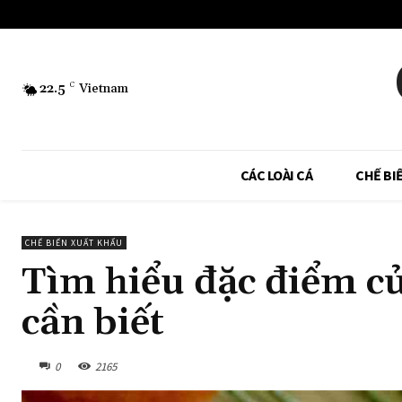
22.5
C
Vietnam
CÁC LOÀI CÁ
CHẾ BI
CHẾ BIẾN XUẤT KHẨU
Tìm hiểu đặc điểm củ
cần biết
0
2165