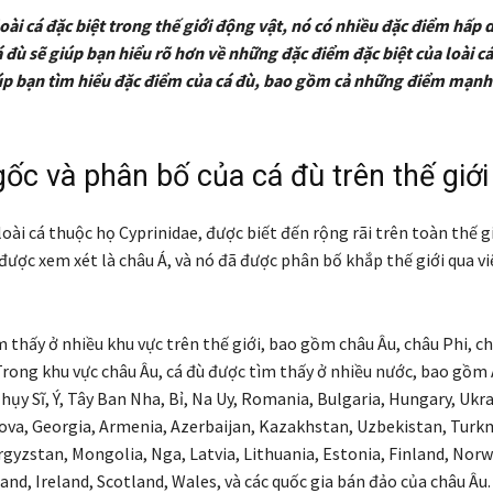
oài cá đặc biệt trong thế giới động vật, nó có nhiều đặc điểm hấp d
 đù sẽ giúp bạn hiểu rõ hơn về những đặc điểm đặc biệt của loài cá
iúp bạn tìm hiểu đặc điểm của cá đù, bao gồm cả những điểm mạnh
ốc và phân bố của cá đù trên thế giới
oài cá thuộc họ Cyprinidae, được biết đến rộng rãi trên toàn thế g
được xem xét là châu Á, và nó đã được phân bố khắp thế giới qua vi
m thấy ở nhiều khu vực trên thế giới, bao gồm châu Âu, châu Phi, c
 Trong khu vực châu Âu, cá đù được tìm thấy ở nhiều nước, bao gồm
hụy Sĩ, Ý, Tây Ban Nha, Bỉ, Na Uy, Romania, Bulgaria, Hungary, Ukra
ova, Georgia, Armenia, Azerbaijan, Kazakhstan, Uzbekistan, Turk
yrgyzstan, Mongolia, Nga, Latvia, Lithuania, Estonia, Finland, Nor
nd, Ireland, Scotland, Wales, và các quốc gia bán đảo của châu Âu.