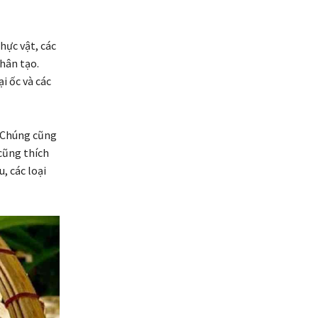
thực vật, các
nhân tạo.
i ốc và các
. Chúng cũng
cũng thích
, các loại