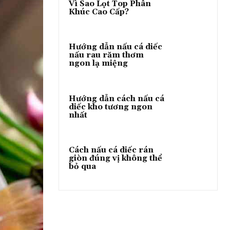
Vì Sao Lọt Top Phân
Khúc Cao Cấp?
Hướng dẫn nấu cá diếc
nấu rau răm thơm
ngon lạ miệng
Hướng dẫn cách nấu cá
diếc kho tương ngon
nhất
Cách nấu cá diếc rán
giòn đúng vị không thể
bỏ qua