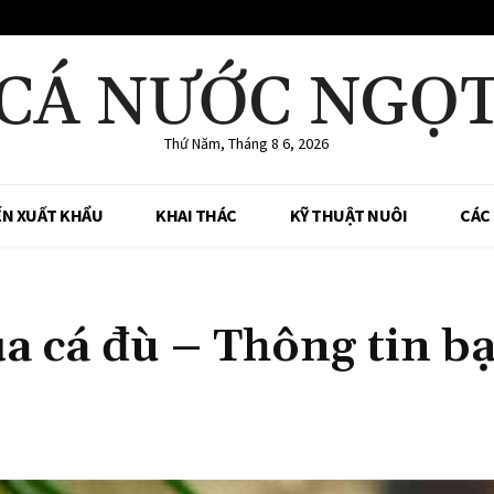
CÁ NƯỚC NGỌ
Thứ Năm, Tháng 8 6, 2026
ẾN XUẤT KHẨU
KHAI THÁC
KỸ THUẬT NUÔI
CÁC
a cá đù – Thông tin b