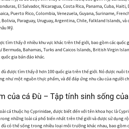
nduras, El Salvador, Nicaragua, Costa Rica, Panama, Cuba, Haiti,
aica, Puerto Rico, Colombia, Venezuela, Guyana, Suriname, Frenc
 Bolivia, Paraguay, Uruguay, Argentina, Chile, Falkland Islands, và 
hâu Mỹ.
ợc tìm thấy ở nhiều khu vực khác trên thế giới, bao gồm các quốc g
ư Bermuda, Bahamas, Turks and Caicos Islands, British Virgin Isl
c quốc gia bán đảo khác.
đù được tìm thấy ở hơn 100 quốc gia trên thế giới. Nó được nuôi tr
ng như một nguồn thực phẩm, và để đáp ứng nhu cầu của người chơ
m của cá Đù – Tập tính sinh sống của
oài cá thuộc họ Cyprinidae, được biết đến với tên khoa học là Cypri
trong những loài cá phổ biến nhất trên thế giới và được sử dụng rộ
á đù có thể sống trong nhiều loại môi trường khác nhau, bao gồm