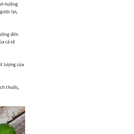
ảnh hưởng
gược lại,
hưởng đến
ủa cá sẽ
ất lượng của
ích thước,