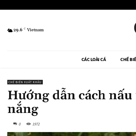
29.6
C
Vietnam
CÁC LOÀI CÁ
CHẾ BI
CHẾ BIẾN XUẤT KHẨU
Hướng dẫn cách nấu 
nắng
0
1972