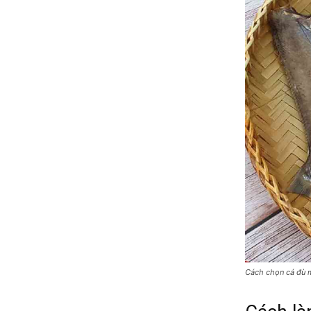
Cách chọn cá đù 