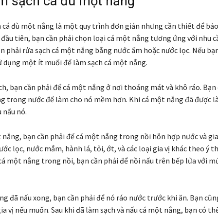
m sạch cá đù một nắng
 cá đù một nắng là một quy trình đơn giản nhưng cần thiết để bảo
 đầu tiên, bạn cần phải chọn loại cá một nắng tương ứng với nhu c
ần phải rửa sạch cá một nắng bằng nước ấm hoặc nước lọc. Nếu b
ử dụng một ít muối để làm sạch cá một nắng.
ạch, bạn cần phải để cá một nắng ở nơi thoáng mát và khô ráo. Bạn
g trong nước để làm cho nó mềm hơn. Khi cá một nắng đã được l
u nấu nó.
 nắng, bạn cần phải để cá một nắng trong nồi hỗn hợp nước và gia 
ớc lọc, nước mắm, hành lá, tỏi, ớt, và các loại gia vị khác theo ý t
 cá một nắng trong nồi, bạn cần phải để nồi nấu trên bếp lửa với m
ng đã nấu xong, bạn cần phải để nó ráo nước trước khi ăn. Bạn cũn
ia vị nếu muốn. Sau khi đã làm sạch và nấu cá một nắng, bạn có th