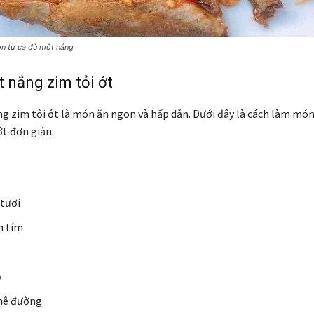
n từ cá đù một nắng
 nắng zim tỏi ớt
g zim tỏi ớt là món ăn ngon và hấp dẫn. Dưới đây là cách làm mó
ớt đơn giản:
 tươi
h tím
ỏ
phê đường