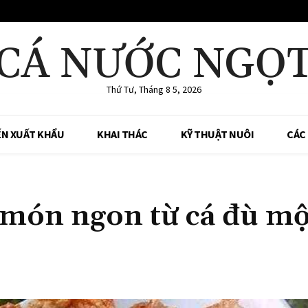
CÁ NƯỚC NGỌ
Thứ Tư, Tháng 8 5, 2026
ẾN XUẤT KHẨU
KHAI THÁC
KỸ THUẬT NUÔI
CÁC
món ngon từ cá đù mộ