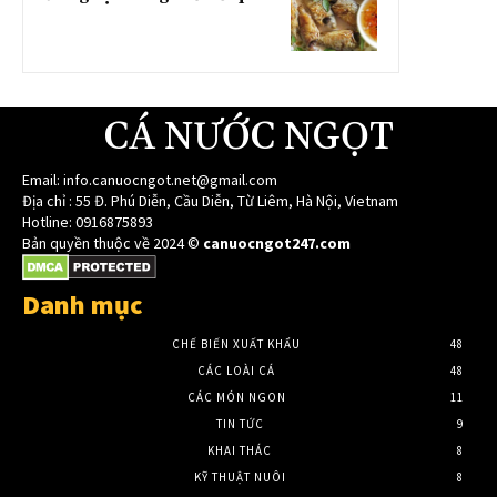
CÁ NƯỚC NGỌT
Email:
info.canuocngot.net@gmail.com
Địa chỉ : 55 Đ. Phú Diễn, Cầu Diễn, Từ Liêm, Hà Nội, Vietnam
Hotline: 0916875893
Bản quyền thuộc về 2024 ©
canuocngot247.com
Danh mục
CHẾ BIẾN XUẤT KHẨU
48
CÁC LOÀI CÁ
48
CÁC MÓN NGON
11
TIN TỨC
9
KHAI THÁC
8
KỸ THUẬT NUÔI
8