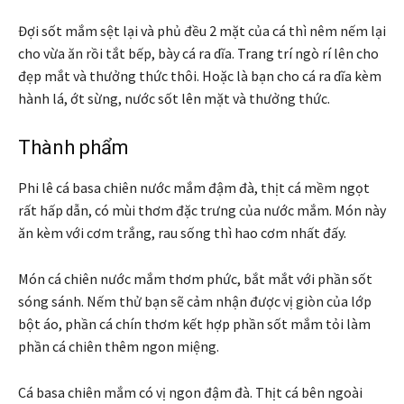
Đợi sốt mắm sệt lại và phủ đều 2 mặt của cá thì nêm nếm lại
cho vừa ăn rồi tắt bếp, bày cá ra dĩa. Trang trí ngò rí lên cho
đẹp mắt và thưởng thức thôi. Hoặc là bạn cho cá ra dĩa kèm
hành lá, ớt sừng, nước sốt lên mặt và thưởng thức.
Thành phẩm
Phi lê cá basa chiên nước mắm đậm đà, thịt cá mềm ngọt
rất hấp dẫn, có mùi thơm đặc trưng của nước mắm. Món này
ăn kèm với cơm trắng, rau sống thì hao cơm nhất đấy.
Món cá chiên nước mắm thơm phức, bắt mắt với phần sốt
sóng sánh. Nếm thử bạn sẽ cảm nhận được vị giòn của lớp
bột áo, phần cá chín thơm kết hợp phần sốt mắm tỏi làm
phần cá chiên thêm ngon miệng.
Cá basa chiên mắm có vị ngon đậm đà. Thịt cá bên ngoài