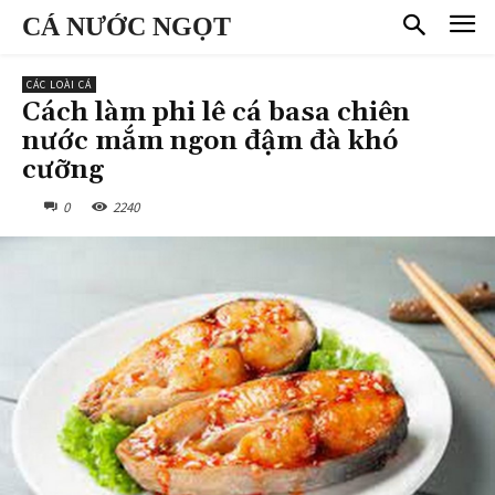
CÁ NƯỚC NGỌT
CÁC LOÀI CÁ
Cách làm phi lê cá basa chiên
nước mắm ngon đậm đà khó
cưỡng
0
2240