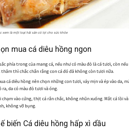
 xem là một loại hải sản có lợi cho sức khỏe
ọn mua cá diêu hồng ngon
ắc phía trong của mang cá, nếu như có màu đỏ là cá tươi, còn nế
 thâm thì chắc chắn rằng con cá đó đã không còn tươi nữa.
ua cá diêu hồng nên chọn những con tươi, vảy mịn và ép vào da, m
 ra, da có màu đỏ tươi và óng.
i chạm vào cứng, thịt cá rắn chắc, không nhũn xuống. Mắt cá lồi và
h, không vỡ bụng.
ế biến Cá diêu hồng hấp xì dầu