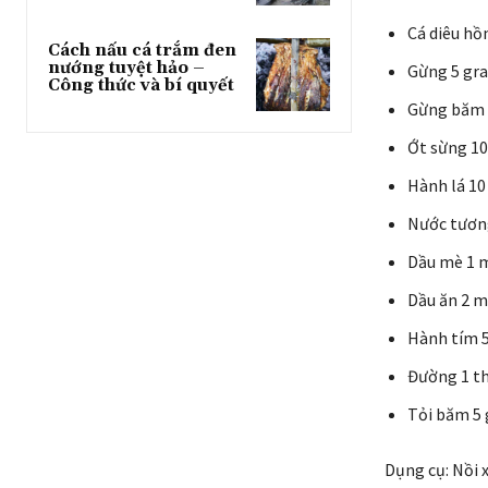
Cá diêu hồ
Cách nấu cá trắm đen
nướng tuyệt hảo –
Gừng 5 gr
Công thức và bí quyết
Gừng băm 
Ớt sừng 1
Hành lá 1
Nước tươn
Dầu mè 1 
Dầu ăn 2 
Hành tím 
Đường 1 th
Tỏi băm 5
Dụng cụ: Nồi 