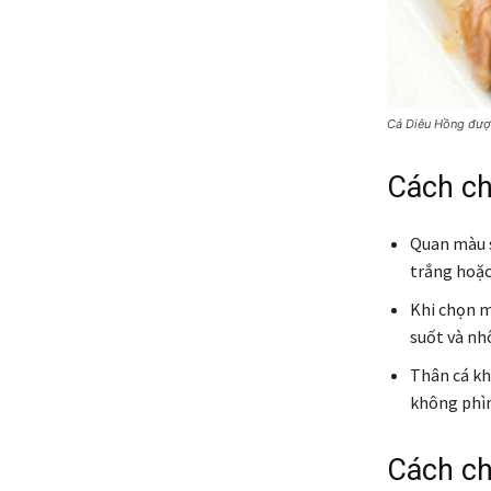
Cá Diêu Hồng được
Cách ch
Quan màu s
trắng hoặc
Khi chọn m
suốt và nhô
Thân cá kh
không phìn
Cách ch