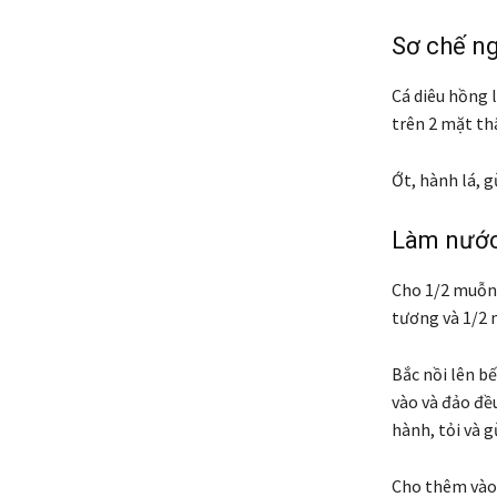
Sơ chế ng
Cá diêu hồng 
trên 2 mặt th
Ớt, hành lá, g
Làm nước 
Cho 1/2 muỗng
tương và 1/2 
Bắc nồi lên b
vào và đảo đều
hành, tỏi và g
Cho thêm vào 