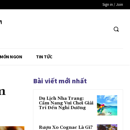
Sign in / Join
T
 MÓN NGON
TIN TỨC
Bài viết mới nhất
m
Du Lịch Nha Trang:
Cẩm Nang Vui Chơi Giải
Trí Đến Nghỉ Dưỡng
Rượu Xo Cognac Là Gì?