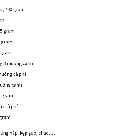
ng 700 gram
am
5 gram
0 gram
0 gram
g 3 muỗng canh
muỗng cà phê
muỗng canh
5 gram
ìa cà phê
 gram
xửng hấp, kẹp gắp, chảo,…