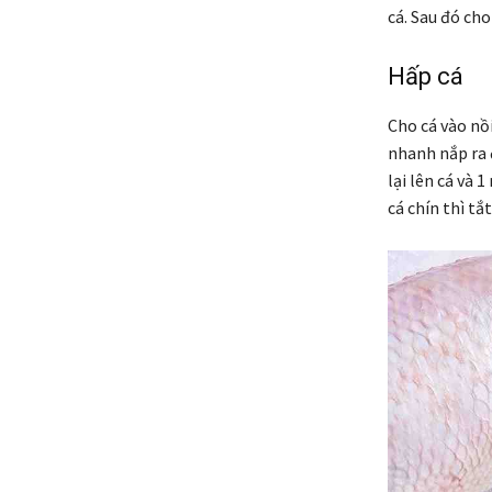
cá. Sau đó cho
Hấp cá
Cho cá vào nồi
nhanh nắp ra 
lại lên cá và 
cá chín thì tắ