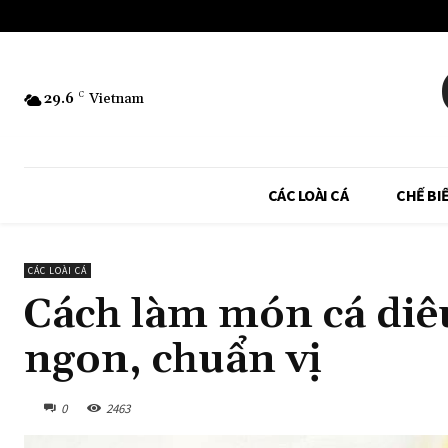
29.6
C
Vietnam
CÁC LOÀI CÁ
CHẾ BI
CÁC LOÀI CÁ
Cách làm món cá diê
ngon, chuẩn vị
0
2463