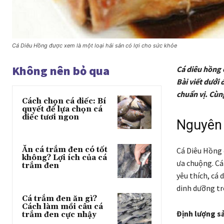
Cá Diêu Hồng được xem là một loại hải sản có lợi cho sức khỏe
Không nên bỏ qua
Cá diêu hồng 
Bài viết dưới
chuẩn vị. Cùn
Cách chọn cá diếc: Bí
quyết để lựa chọn cá
diếc tươi ngon
Nguyên 
Ăn cá trắm đen có tốt
Cá Diêu Hồng 
không? Lợi ích của cá
ưa chuộng. Cá
trắm đen
yêu thích, cá
dinh dưỡng tr
Cá trắm đen ăn gì?
Cách làm mồi câu cá
Định lượng s
trắm đen cực nhậy