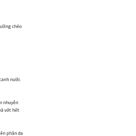
 đường chéo
 canh nước
ăm nhuyễn
và vớt hết
lên phần da