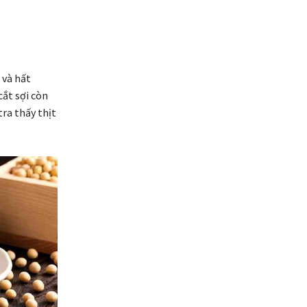
 và hất
ắt sợi còn
tra thấy thịt