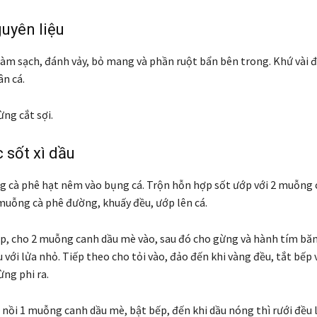
uyên liệu
làm sạch, đánh vảy, bỏ mang và phần ruột bẩn bên trong. Khứ vài
ân cá.
ừng cắt sợi.
sốt xì dầu
 cà phê hạt nêm vào bụng cá. Trộn hỗn hợp sốt ướp với 2 muỗng
muỗng cà phê đường, khuấy đều, ướp lên cá.
ếp, cho 2 muỗng canh dầu mè vào, sau đó cho gừng và hành tím b
 với lửa nhỏ. Tiếp theo cho tỏi vào, đảo đến khi vàng đều, tắt bếp 
ừng phi ra.
nồi 1 muỗng canh dầu mè, bật bếp, đến khi dầu nóng thì rưới đều 