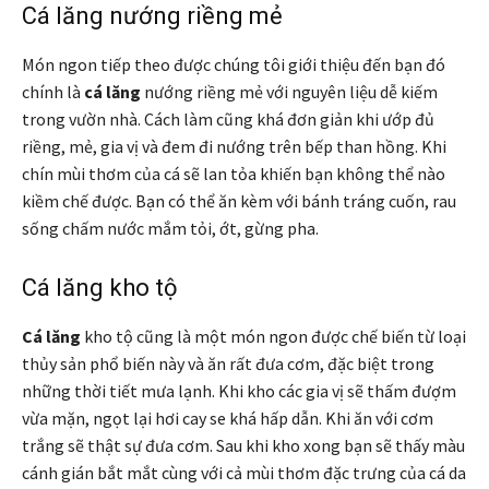
Cá lăng nướng riềng mẻ
Món ngon tiếp theo được chúng tôi giới thiệu đến bạn đó
chính là
cá lăng
nướng riềng mẻ với nguyên liệu dễ kiếm
trong vườn nhà. Cách làm cũng khá đơn giản khi ướp đủ
riềng, mẻ, gia vị và đem đi nướng trên bếp than hồng. Khi
chín mùi thơm của cá sẽ lan tỏa khiến bạn không thể nào
kiềm chế được. Bạn có thể ăn kèm với bánh tráng cuốn, rau
sống chấm nước mắm tỏi, ớt, gừng pha.
Cá lăng kho tộ
Cá lăng
kho tộ cũng là một món ngon được chế biến từ loại
thủy sản phổ biến này và ăn rất đưa cơm, đặc biệt trong
những thời tiết mưa lạnh. Khi kho các gia vị sẽ thấm đượm
vừa mặn, ngọt lại hơi cay se khá hấp dẫn. Khi ăn với cơm
trắng sẽ thật sự đưa cơm. Sau khi kho xong bạn sẽ thấy màu
cánh gián bắt mắt cùng với cả mùi thơm đặc trưng của cá da