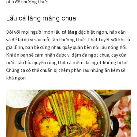
phú để thưởng thức:
Lẩu cá lăng măng chua
Đối với mọi người món lẩu
cá lăng
đặc biệt ngon, hấp dẫn
và để lại dư vị sau mỗi lần thưởng thức. Thật tuyệt vời khi cả
gia đình, bạn bè cùng nhau quây quần bên nồi lẩu nóng hổi.
Khi ăn bạn sẽ cảm nhận được vị đậm đà ngọt chua, cay của
nước lẩu hòa quyện cùng thịt cá mềm dai ngọt không bị bở.
Chúng ta có thể chuẩn bị thêm phần rau nhúng ăn kèm sẽ
khá ngon.