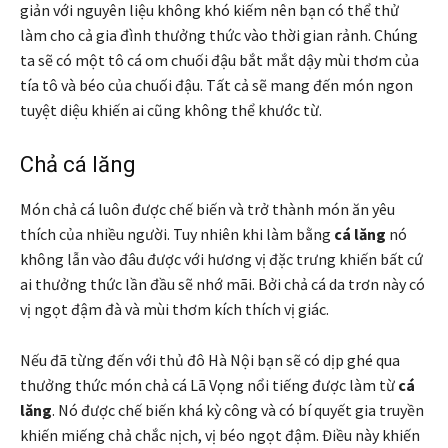
giản với nguyên liệu không khó kiếm nên bạn có thể thử
làm cho cả gia đình thưởng thức vào thời gian rảnh. Chúng
ta sẽ có một tô cá om chuối đậu bắt mắt dậy mùi thơm của
tía tô và béo của chuối đậu. Tất cả sẽ mang đến món ngon
tuyệt diệu khiến ai cũng không thể khước từ.
Chả cá lăng
Món chả cá luôn được chế biến và trở thành món ăn yêu
thích của nhiều người. Tuy nhiên khi làm bằng
cá lăng
nó
không lẫn vào đâu được với hương vị đặc trưng khiến bất cứ
ai thưởng thức lần đầu sẽ nhớ mãi. Bởi chả cá da trơn này có
vị ngọt đậm đà và mùi thơm kích thích vị giác.
Nếu đã từng đến với thủ đô Hà Nội bạn sẽ có dịp ghé qua
thưởng thức món chả cá Lã Vọng nổi tiếng được làm từ
cá
lăng
. Nó được chế biến khá kỳ công và có bí quyết gia truyền
khiến miếng chả chắc nịch, vị béo ngọt đậm. Điều này khiến