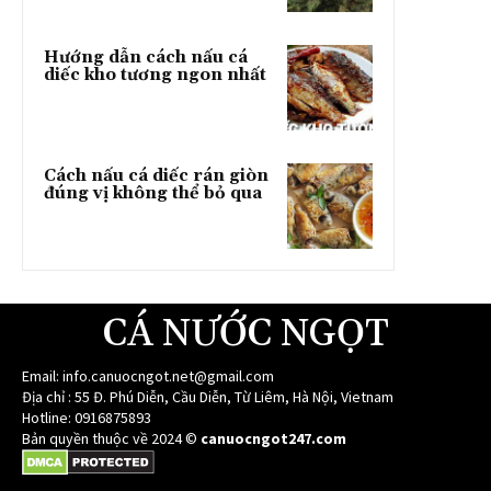
Hướng dẫn cách nấu cá
diếc kho tương ngon nhất
Cách nấu cá diếc rán giòn
đúng vị không thể bỏ qua
CÁ NƯỚC NGỌT
Email:
info.canuocngot.net@gmail.com
Địa chỉ : 55 Đ. Phú Diễn, Cầu Diễn, Từ Liêm, Hà Nội, Vietnam
Hotline: 0916875893
Bản quyền thuộc về 2024 ©
canuocngot247.com