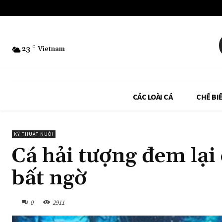
23
C
Vietnam
CÁC LOÀI CÁ
CHẾ BI
KỸ THUẬT NUÔI
Cá hải tượng đem lại 
bất ngờ
0
2911