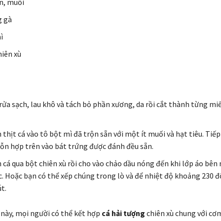
ăn, muối
g gà
mì
hiên xù
 rửa sạch, lau khô và tách bỏ phần xương, da rồi cắt thành từng mi
 thịt cá vào tô bột mì đã trộn sẵn với một ít muối và hạt tiêu. Tiế
ỗn hợp trên vào bát trứng được đánh đều sẵn.
n cá qua bột chiên xù rồi cho vào chảo dầu nóng đến khi lớp áo bên
c. Hoặc bạn có thể xếp chúng trong lò và để nhiệt độ khoảng 230 đ
t.
 này, mọi người có thể kết hợp
cá hải tượng
chiên xù chung với cơ