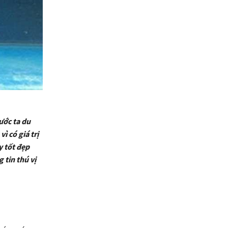
ước ta du
ì có giá trị
y tốt đẹp
 tin thú vị