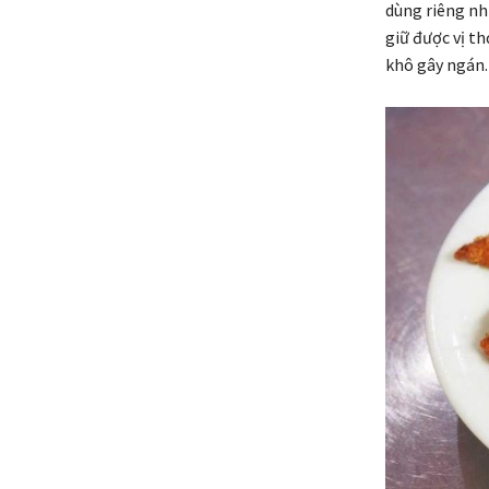
dùng riêng nh
giữ được vị t
khô gây ngán.