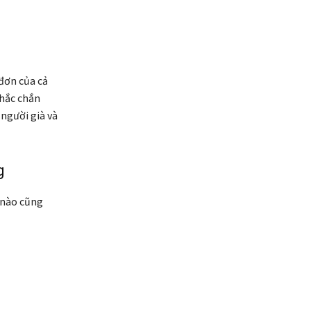
đơn của cả
Chắc chắn
 người già và
g
 nào cũng