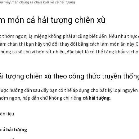
hĩa may mắn chúng ta chưa biết về cá hải tượng
m món cá hải tượng chiên xù
ất thơm ngon, lạ miệng không phải ai cũng biết đến. Nếu như thực 
àm chán thì bạn hãy thử đổi thay đổi bằng cách làm món ăn này. 
úng ta sẽ thú vị hơn rất nhiều, đặc biệt là có thể tăng khẩu vị cho
i tượng chiên xù theo công thức truyền thốn
được hướng dẫn sau đây bạn có thể áp dụng cho bất kỳ loại nguyên
hơm ngon, hấp dẫn chứ không chỉ riêng
cá hải tượng
.
ên liệu
cá hải tượng