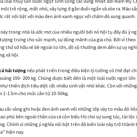
là loại thủy sản nước ngọt sinh sống các vùng nhiệt đới Nam Mỹ. 
môi trề rộng, mắt nhỏ, vây lưng ở gần đuôi ngắn và xòe ra. Màu sắc
ớc rất nổi bật với màu đen ánh xanh ngọc với chấm đỏ xung quanh.
á này trong nhà là ước mơ của nhiều người bởi nó hội tụ đầy đủ ý n
 tượng trưng cho sức mạnh, sự dũng mãnh của gia chủ. Bởi vì theo
ng thứ sở hữu vẻ bề ngoài to lớn, đồ sộ thường đem đến sự uy nghi 
ng xã hội.
cá hải tượng
nếu phát triển trong điều kiện lý tưởng có thể đạt ch
oảng 100- 200 kg. Chúng được biết đến là một loài nước ngọt lớn
như thiên địch tiêu diệt rất nhiều sinh vật nhỏ khác. Còn với nhữn
 1-1.5m cho mức cân từ 10-50kg.
 sắc vàng ghi hoặc đen ánh xanh với những lớp vảy to màu đỏ h
bao phủ bên ngoài thân của cá còn biểu thị cho sự sung túc, tài lộ
g. Chính vì những ý nghĩa nổi bật trên đã biến loài này trở thành t
ia” hiện nay.