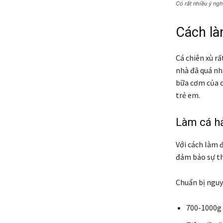
Có rất nhiều ý ng
Cách là
Cá chiên xù r
nhà đã quá nh
bữa cơm của ch
trẻ em.
Làm cá hả
Với cách làm 
đảm bảo sự t
Chuẩn bị nguy
700-1000g