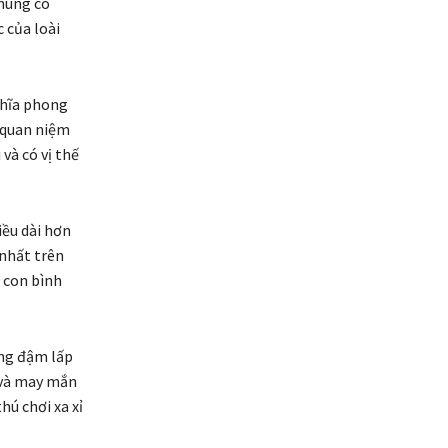
Chúng có
 của loài
ghĩa phong
 quan niệm
và có vị thế
iều dài hơn
 nhất trên
g con bình
ồng đậm lấp
c và may mắn
hú chơi xa xỉ