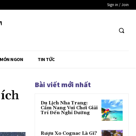
Sign in / Join
T
 MÓN NGON
TIN TỨC
Bài viết mới nhất
 ích
Du Lịch Nha Trang:
Cẩm Nang Vui Chơi Giải
Trí Đến Nghỉ Dưỡng
Rượu Xo Cognac Là Gì?