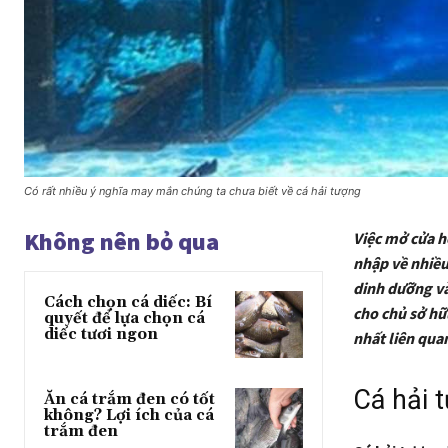
Có rất nhiều ý nghĩa may mắn chúng ta chưa biết về cá hải tượng
Không nên bỏ qua
Việc mở cửa hộ
nhập về nhiều 
dinh dưỡng và
Cách chọn cá diếc: Bí
cho chủ sở hữ
quyết để lựa chọn cá
diếc tươi ngon
nhất liên qua
Cá hải
Ăn cá trắm đen có tốt
không? Lợi ích của cá
trắm đen