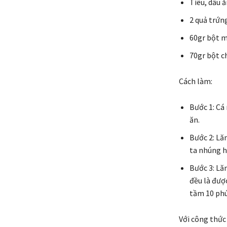
Tiêu, dầu 
2 quả trứn
60gr bột 
70gr bột c
Cách làm:
Bước 1: Cá
ăn.
Bước 2: Lăn
ta nhúng h
Bước 3: Lă
đều là đượ
tầm 10 phú
Với công thức