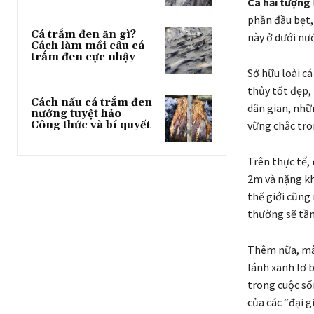
Cá hải tượng
phần đầu bẹt, 
Cá trắm đen ăn gì?
này ở dưới nư
Cách làm mồi câu cá
trắm đen cực nhậy
Sở hữu loài c
thủy tốt đẹp,
Cách nấu cá trắm đen
dân gian, nhữ
nướng tuyệt hảo –
Công thức và bí quyết
vững chắc tro
Trên thực tế,
2m và nặng kh
thế giới cũng 
thường sẽ tầm
Thêm nữa, màu
lánh xanh lơ 
trong cuộc sốn
của các “đại g