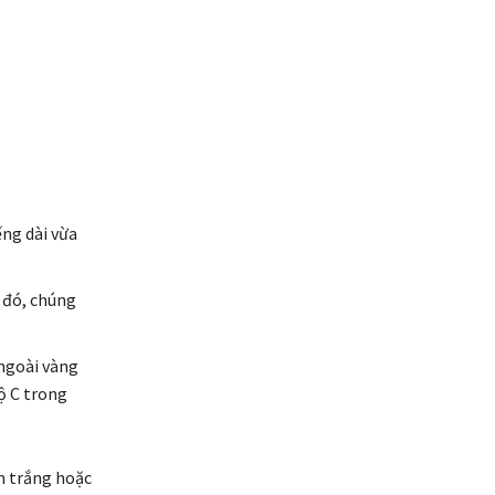
ếng dài vừa
p đó, chúng
 ngoài vàng
ộ C trong
m trắng hoặc