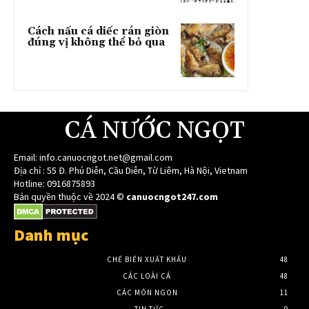
Cách nấu cá diếc rán giòn
đúng vị không thể bỏ qua
CÁ NƯỚC NGỌT
Email:
info.canuocngot.net@gmail.com
Địa chỉ : 55 Đ. Phú Diễn, Cầu Diễn, Từ Liêm, Hà Nội, Vietnam
Hotline: 0916875893
Bản quyền thuộc về 2024 ©
canuocngot247.com
Danh mục
CHẾ BIẾN XUẤT KHẨU
48
CÁC LOÀI CÁ
48
CÁC MÓN NGON
11
TIN TỨC
9