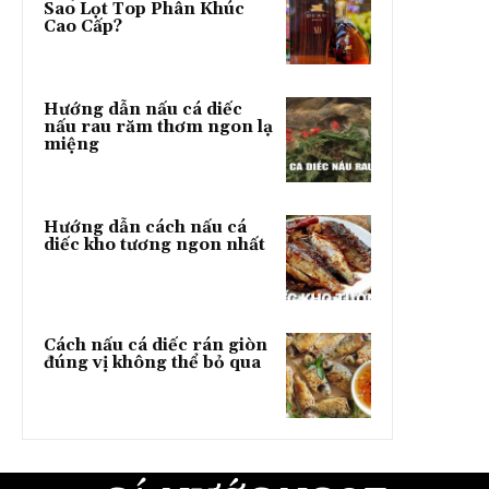
Sao Lọt Top Phân Khúc
Cao Cấp?
Hướng dẫn nấu cá diếc
nấu rau răm thơm ngon lạ
miệng
Hướng dẫn cách nấu cá
diếc kho tương ngon nhất
Cách nấu cá diếc rán giòn
đúng vị không thể bỏ qua