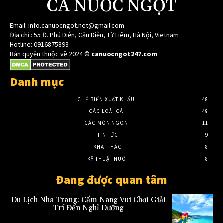
CÁ NƯỚC NGỌT
Email:
info.canuocngot.net@gmail.com
Địa chỉ : 55 Đ. Phú Diễn, Cầu Diễn, Từ Liêm, Hà Nội, Vietnam
Hotline: 0916875893
Bản quyền thuộc về 2024 ©
canuocngot247.com
Danh mục
CHẾ BIẾN XUẤT KHẨU
48
CÁC LOÀI CÁ
48
CÁC MÓN NGON
11
TIN TỨC
9
KHAI THÁC
8
KỸ THUẬT NUÔI
8
Đang được quan tâm
Du Lịch Nha Trang: Cẩm Nang Vui Chơi Giải
Trí Đến Nghỉ Dưỡng